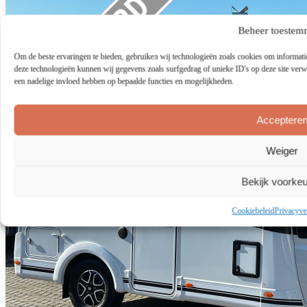
Beheer toestem
Om de beste ervaringen te bieden, gebruiken wij technologieën zoals cookies om informatie
deze technologieën kunnen wij gegevens zoals surfgedrag of unieke ID's op deze site verw
een nadelige invloed hebben op bepaalde functies en mogelijkheden.
Acceptere
Weiger
Bekijk voorke
Cookiebeleid
Privacyve