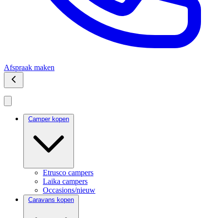
Afspraak maken
Camper kopen
Etrusco campers
Laika campers
Occasions/nieuw
Caravans kopen