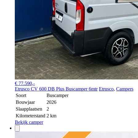
€ 77.590,-
Etrusco CV 600 DB Plus Buscamper 6mtr
Etrusco
,
Campers
Soort
Buscamper
Bouwjaar
2026
Slaapplaatsen
2
Kilometerstand
2 km
Bekijk camper