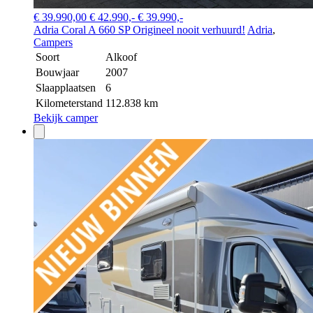
€ 39.990,00
€ 42.990,-
€ 39.990,-
Adria Coral A 660 SP Origineel nooit verhuurd!
Adria
,
Campers
Soort
Alkoof
Bouwjaar
2007
Slaapplaatsen
6
Kilometerstand
112.838 km
Bekijk camper