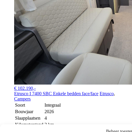
€ 102.190,-
Etrusco I 7400 SBC Enkele bedden face/face
Etrusco
,
Campers
Soort
Integraal
Bouwjaar
2026
Slaapplaatsen
4
Kilometerstand
2 km
Bekijk camper
Beheer toest