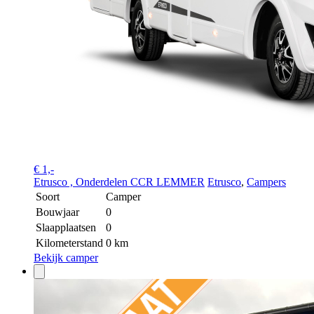
€ 1,-
Etrusco , Onderdelen CCR LEMMER
Etrusco
,
Campers
Soort
Camper
Bouwjaar
0
Slaapplaatsen
0
Kilometerstand
0 km
Bekijk camper