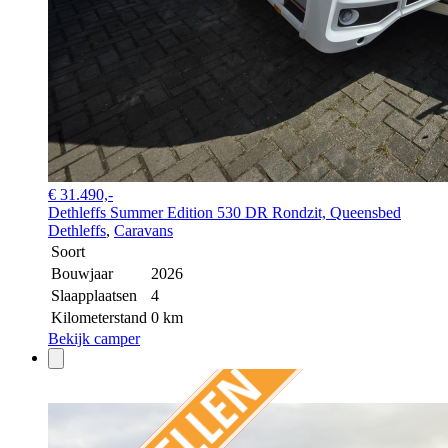
€ 31.490,-
Dethleffs Summer Edition 530 DR Rondzit, Queensbed
Dethleffs
,
Caravans
Soort
Bouwjaar
2026
Slaapplaatsen
4
Kilometerstand
0 km
Bekijk camper