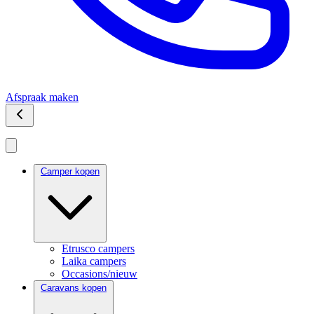
Afspraak maken
Camper kopen
Etrusco campers
Laika campers
Occasions/nieuw
Caravans kopen