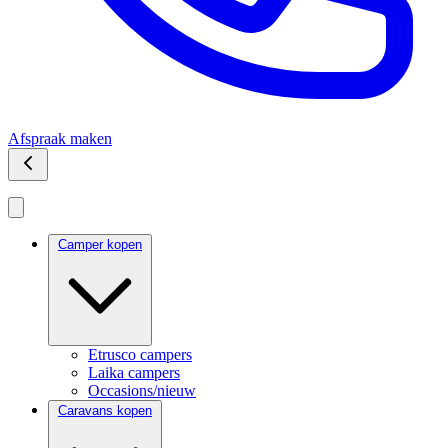
Afspraak maken
Camper kopen
Etrusco campers
Laika campers
Occasions/nieuw
Caravans kopen