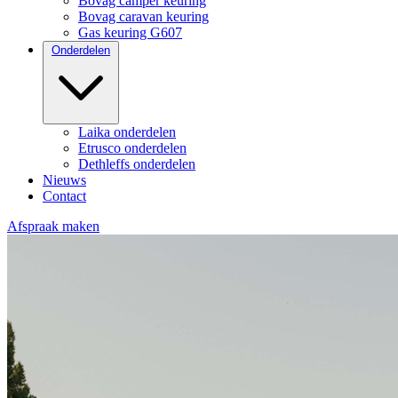
Bovag camper keuring
Bovag caravan keuring
Gas keuring G607
Onderdelen
Laika onderdelen
Etrusco onderdelen
Dethleffs onderdelen
Nieuws
Contact
Afspraak maken