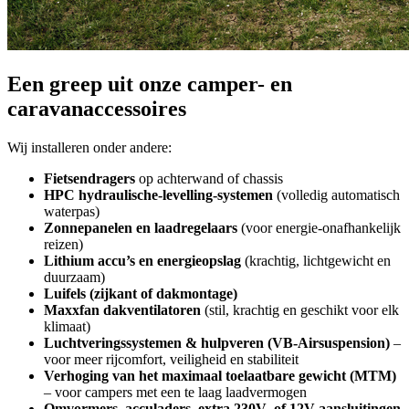
Een greep uit onze camper- en
caravanaccessoires
Wij installeren onder andere:
Fietsendragers
op achterwand of chassis
HPC hydraulische-levelling-systemen
(volledig automatisch
waterpas)
Zonnepanelen en laadregelaars
(voor energie-onafhankelijk
reizen)
Lithium accu’s en energieopslag
(krachtig, lichtgewicht en
duurzaam)
Luifels (zijkant of dakmontage)
Maxxfan dakventilatoren
(stil, krachtig en geschikt voor elk
klimaat)
Luchtveringssystemen & hulpveren (VB-Airsuspension)
–
voor meer rijcomfort, veiligheid en stabiliteit
Verhoging van het maximaal toelaatbare gewicht (MTM)
– voor campers met een te laag laadvermogen
Omvormers, acculaders, extra 230V- of 12V-aansluitingen