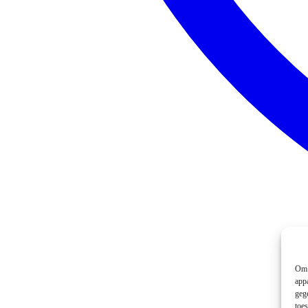
Om 
app
geg
toe