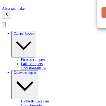
Afspraak maken
Camper kopen
Etrusco campers
Laika campers
Occasions/nieuw
Caravans kopen
Dethleffs Caravans
Occasions/nieuw