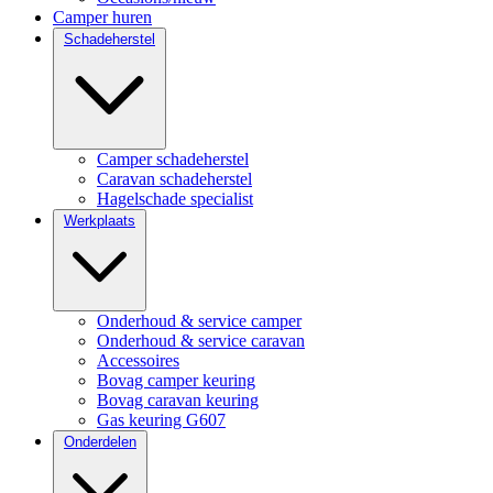
Camper huren
Schadeherstel
Camper schadeherstel
Caravan schadeherstel
Hagelschade specialist
Werkplaats
Onderhoud & service camper
Onderhoud & service caravan
Accessoires
Bovag camper keuring
Bovag caravan keuring
Gas keuring G607
Onderdelen