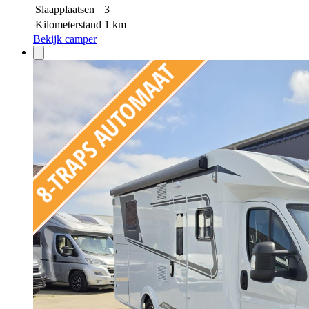
Slaapplaatsen
3
Kilometerstand
1 km
Bekijk camper