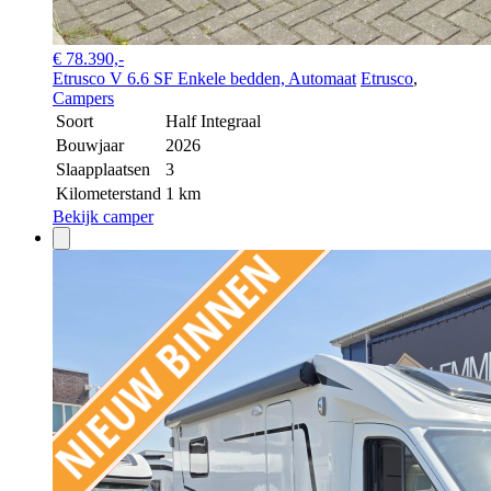
€ 78.390,-
Etrusco V 6.6 SF Enkele bedden, Automaat
Etrusco
,
Campers
Soort
Half Integraal
Bouwjaar
2026
Slaapplaatsen
3
Kilometerstand
1 km
Bekijk camper