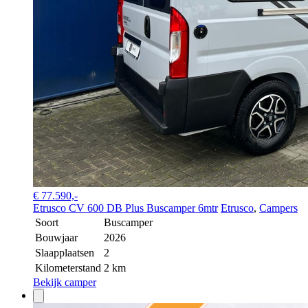
€ 77.590,-
Etrusco CV 600 DB Plus Buscamper 6mtr
Etrusco
,
Campers
Soort
Buscamper
Bouwjaar
2026
Slaapplaatsen
2
Kilometerstand
2 km
Bekijk camper