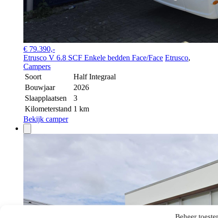
€ 79.390,-
Etrusco V 6.8 SCF Enkele bedden Face/Face
Etrusco
,
Campers
Soort
Half Integraal
Bouwjaar
2026
Slaapplaatsen
3
Kilometerstand
1 km
Bekijk camper
Beheer toest