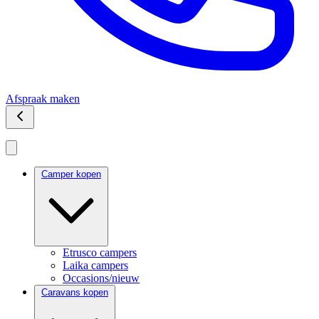
Afspraak maken
Camper kopen
Etrusco campers
Laika campers
Occasions/nieuw
Caravans kopen