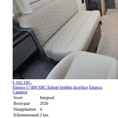
€ 102.190,-
Etrusco I 7400 SBC Enkele bedden face/face
Etrusco
,
Campers
Soort
Integraal
Bouwjaar
2026
Slaapplaatsen
4
Kilometerstand
2 km