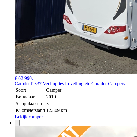
€ 62.990,-
Carado T 337 Veel opties Levelling etc
Carado
,
Campers
Soort
Camper
Bouwjaar
2019
Slaapplaatsen
3
Kilometerstand
12.809 km
Bekijk camper