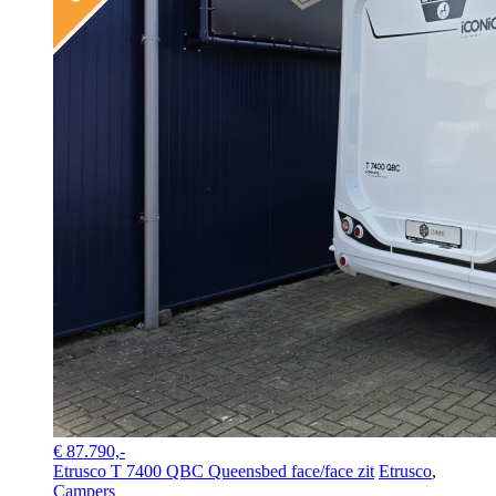
€ 87.790,-
Etrusco T 7400 QBC Queensbed face/face zit
Etrusco
,
Campers