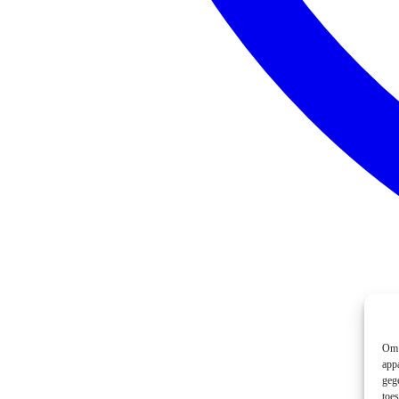
Om 
app
geg
toe