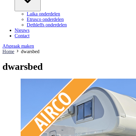
Laika onderdelen
Etrusco onderdelen
Dethleffs onderdelen
Nieuws
Contact
Afspraak maken
Home
dwarsbed
dwarsbed