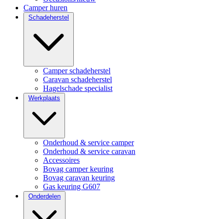
Camper huren
Schadeherstel
Camper schadeherstel
Caravan schadeherstel
Hagelschade specialist
Werkplaats
Onderhoud & service camper
Onderhoud & service caravan
Accessoires
Bovag camper keuring
Bovag caravan keuring
Gas keuring G607
Onderdelen