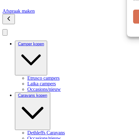
Afspraak maken
Camper kopen
Etrusco campers
Laika campers
Occasions/nieuw
Caravans kopen
Dethleffs Caravans
Occasions/nieuw