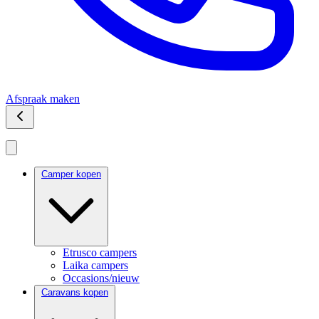
Afspraak maken
Camper kopen
Etrusco campers
Laika campers
Occasions/nieuw
Caravans kopen