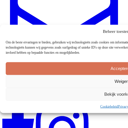
Beheer toest
Om de beste ervaringen te bieden, gebruiken wij technologieën zoals cookies om informatie
technologieën kunnen wij gegevens zoals surfgedrag of unieke ID's op deze site verwerken.
invloed hebben op bepaalde functies en mogelijkheden.
Accepter
Weiger
info@ccrlemmer.nl
Bekijk voor
Cookiebeleid
Privacy