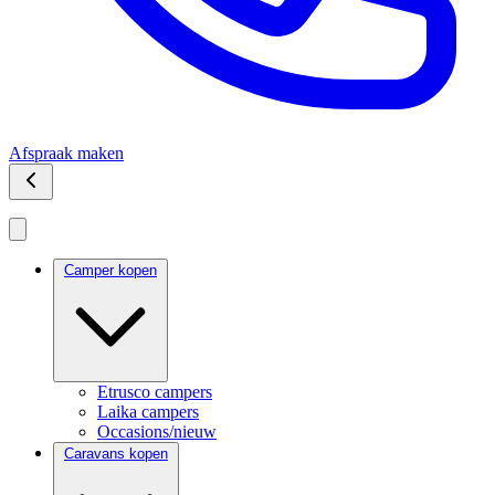
Afspraak maken
Camper kopen
Etrusco campers
Laika campers
Occasions/nieuw
Caravans kopen