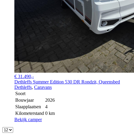
€ 31.490,-
Dethleffs Summer Edition 530 DR Rondzit, Queensbed
Dethleffs
,
Caravans
Soort
Bouwjaar
2026
Slaapplaatsen
4
Kilometerstand
0 km
Bekijk camper