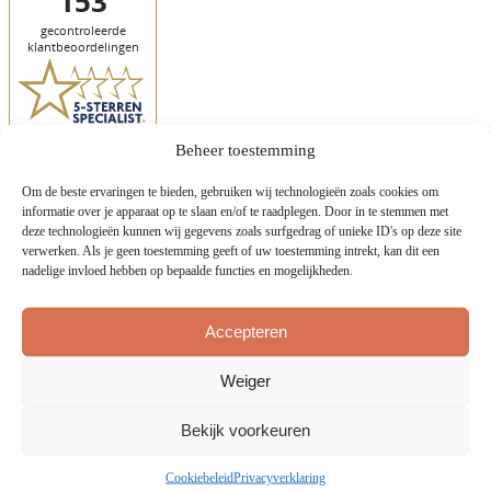
Beheer toestemming
Om de beste ervaringen te bieden, gebruiken wij technologieën zoals cookies om
Mijn verlanglijstje
informatie over je apparaat op te slaan en/of te raadplegen. Door in te stemmen met
deze technologieën kunnen wij gegevens zoals surfgedrag of unieke ID's op deze site
Kopieer en deel de onderstaande link om jouw verlanglijstje te delen
verwerken. Als je geen toestemming geeft of uw toestemming intrekt, kan dit een
nadelige invloed hebben op bepaalde functies en mogelijkheden.
Kopieer link
Bekijk mijn verlanglijstje
Accepteren
Weiger
Bekijk voorkeuren
Wij zijn trotse dealer van de merken Laika en Etrusco campers.
CCR Lemmer is van oorsprong een full service camper en caravan
Cookiebeleid
Privacyverklaring