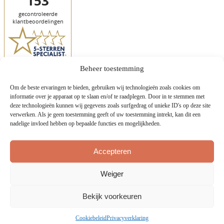
Beheer toestemming
Om de beste ervaringen te bieden, gebruiken wij technologieën zoals cookies om
Mijn verlanglijstje
informatie over je apparaat op te slaan en/of te raadplegen. Door in te stemmen met
deze technologieën kunnen wij gegevens zoals surfgedrag of unieke ID's op deze site
Kopieer en deel de onderstaande link om jouw verlanglijstje te delen
verwerken. Als je geen toestemming geeft of uw toestemming intrekt, kan dit een
nadelige invloed hebben op bepaalde functies en mogelijkheden.
Kopieer link
Bekijk mijn verlanglijstje
Accepteren
Weiger
Bekijk voorkeuren
Wij zijn trotse dealer van de merken Laika en Etrusco campers.
CCR Lemmer is van oorsprong een full service camper en caravan
Cookiebeleid
Privacyverklaring