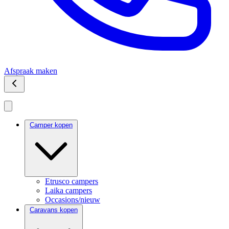
Afspraak maken
Camper kopen
Etrusco campers
Laika campers
Occasions/nieuw
Caravans kopen