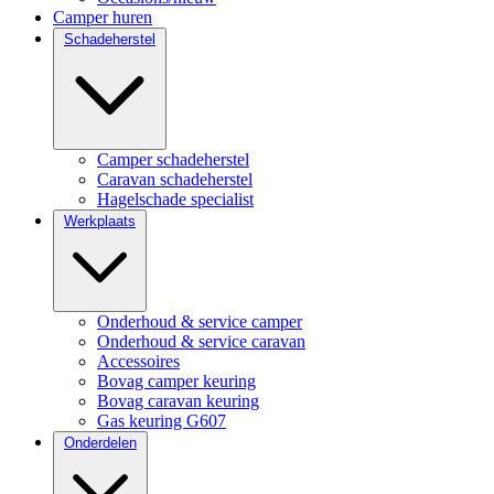
Camper huren
Schadeherstel
Camper schadeherstel
Caravan schadeherstel
Hagelschade specialist
Werkplaats
Onderhoud & service camper
Onderhoud & service caravan
Accessoires
Bovag camper keuring
Bovag caravan keuring
Gas keuring G607
Onderdelen