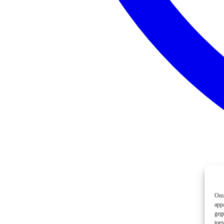
Om 
app
geg
toe