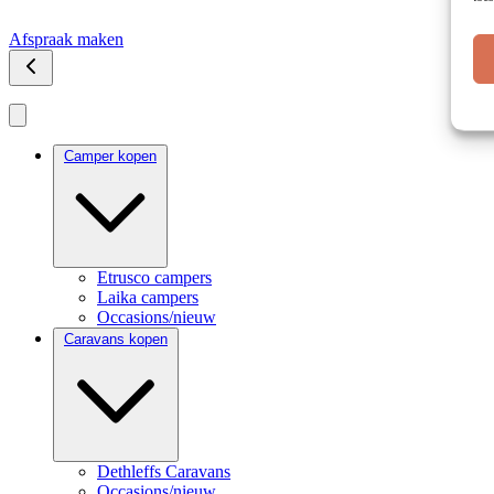
Afspraak maken
Camper kopen
Etrusco campers
Laika campers
Occasions/nieuw
Caravans kopen
Dethleffs Caravans
Occasions/nieuw