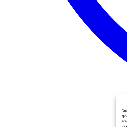
Om 
app
geg
toe