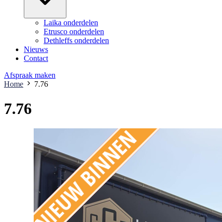
Laika onderdelen
Etrusco onderdelen
Dethleffs onderdelen
Nieuws
Contact
Afspraak maken
Home
7.76
7.76