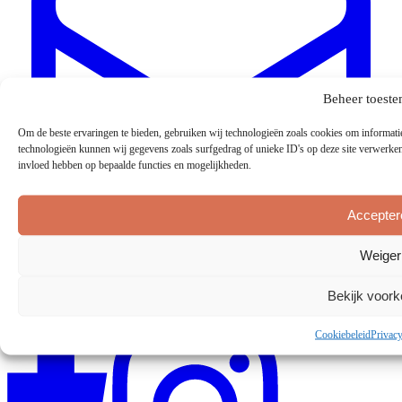
Beheer toest
Om de beste ervaringen te bieden, gebruiken wij technologieën zoals cookies om informatie
technologieën kunnen wij gegevens zoals surfgedrag of unieke ID's op deze site verwerken.
invloed hebben op bepaalde functies en mogelijkheden.
Accepter
Weiger
info@ccrlemmer.nl
Bekijk voor
Cookiebeleid
Privacy