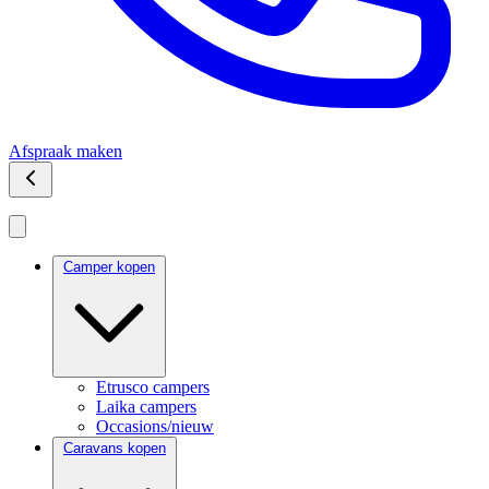
Afspraak maken
Camper kopen
Etrusco campers
Laika campers
Occasions/nieuw
Caravans kopen