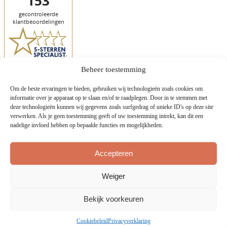
Beheer toestemming
Om de beste ervaringen te bieden, gebruiken wij technologieën zoals cookies om
Mijn verlanglijstje
informatie over je apparaat op te slaan en/of te raadplegen. Door in te stemmen met
deze technologieën kunnen wij gegevens zoals surfgedrag of unieke ID's op deze site
Kopieer en deel de onderstaande link om jouw verlanglijstje te delen
verwerken. Als je geen toestemming geeft of uw toestemming intrekt, kan dit een
nadelige invloed hebben op bepaalde functies en mogelijkheden.
Kopieer link
Bekijk mijn verlanglijstje
Accepteren
Weiger
Bekijk voorkeuren
Wij zijn trotse dealer van de merken Laika en Etrusco campers.
CCR Lemmer is van oorsprong een full service camper en caravan
Cookiebeleid
Privacyverklaring