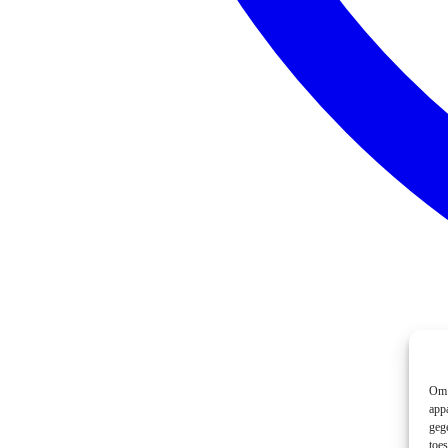
Om 
app
geg
toe