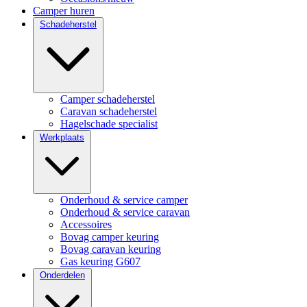
Camper huren
Schadeherstel
Camper schadeherstel
Caravan schadeherstel
Hagelschade specialist
Werkplaats
Onderhoud & service camper
Onderhoud & service caravan
Accessoires
Bovag camper keuring
Bovag caravan keuring
Gas keuring G607
Onderdelen