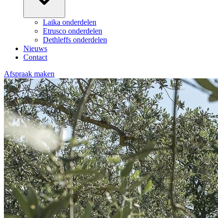
Laika onderdelen
Etrusco onderdelen
Dethleffs onderdelen
Nieuws
Contact
Afspraak maken