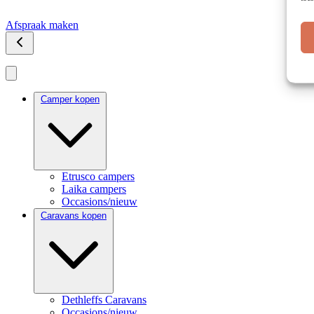
Afspraak maken
Camper kopen
Etrusco campers
Laika campers
Occasions/nieuw
Caravans kopen
Dethleffs Caravans
Occasions/nieuw