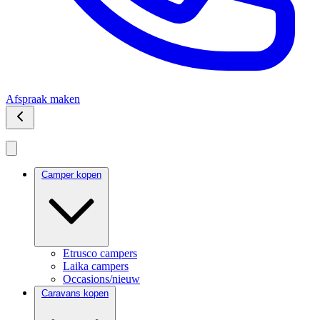
Afspraak maken
Camper kopen
Etrusco campers
Laika campers
Occasions/nieuw
Caravans kopen